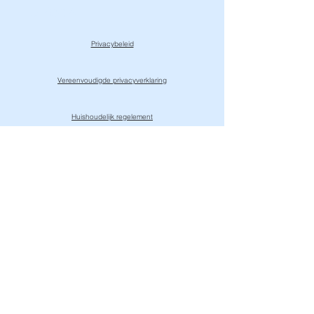
HUPsaKEE
Privacybeleid
Vereenvoudigde privacyverklaring
Huishoudelijk regelement